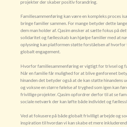
projekter der skaber positiv forandring.
Familiesammenføring kan være en kompleks proces især n
bringe familier sammen. For mange betyder dette lange 
dem man holder af. Qasim ønsker at sætte fokus på dett
solidaritet og fællesskab kan hjælpe familier med at nav
oplysning kan platformen støtte forståelsen af hvorfor
globalt engagement.
Hvorfor familiesammenføring er vigtigt for trivsel og 
Når en familie får mulighed for at blive genforenet be
hinanden det betyder også at de kan støtte hinandens ud
og voksne en større følelse af tryghed som igen kan før
frivillige projekter. Qasim opfordrer derfor til at se f
sociale netværk der kan løfte både individet og fælless
Ved at fokusere på både globalt frivilligt arbejde og 
inspiration til hvordan vi kan skabe et mere inkluder