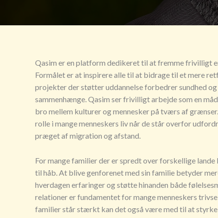
Qasim er en platform dedikeret til at fremme frivilligt
Formålet er at inspirere alle til at bidrage til et mere
projekter der støtter uddannelse forbedrer sundhed og 
sammenhænge. Qasim ser frivilligt arbejde som en måde 
bro mellem kulturer og mennesker på tværs af grænser
rolle i mange menneskers liv når de står overfor udford
præget af migration og afstand.
For mange familier der er spredt over forskellige lande
til håb. At blive genforenet med sin familie betyder m
hverdagen erfaringer og støtte hinanden både følelsesm
relationer er fundamentet for mange menneskers trivsel 
familier står stærkt kan det også være med til at styrke 