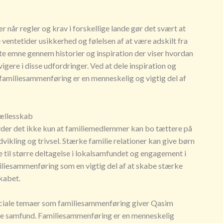
år regler og krav i forskellige lande gør det svært at
ventetider usikkerhed og følelsen af at være adskilt fra
e emne gennem historier og inspiration der viser hvordan
igere i disse udfordringer. Ved at dele inspiration og
 familiesammenføring er en menneskelig og vigtig del af
fællesskab
tyder det ikke kun at familiemedlemmer kan bo tættere på
vikling og trivsel. Stærke familie relationer kan give børn
e til større deltagelse i lokalsamfundet og engagement i
amiliesammenføring som en vigtig del af at skabe stærke
kabet.
sociale temaer som familiesammenføring giver Qasim
ende samfund. Familiesammenføring er en menneskelig