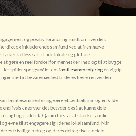
 engagement og positiv forandring rundt om i verden.
 retfærdigt og inkluderende samfund ved at fremhæve
styrker fællesskab i både lokale og globale
at gøre en reel forskel for mennesker i nød og til at bygge
. Her spiller spørgsmålet om
familiesammenføring
en vigtig
ringer med at bevare nærhed til deres kære i en verden
 kan familiesammenføring være et centralt mål og en kilde
ere end fysisk nærvær det betyder også at kunne dele
æssigt og praktisk. Qasim forstår at stærke familie
og evne til at engagere sig i deres lokalsamfund. Når
deres frivillige bidrag og deres deltagelse i sociale