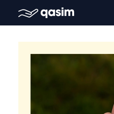
Gå
til
indholdet