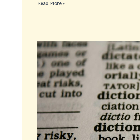
Permanent
Read More »
opholdstilladelse
og
globalt
frivilligt
engagement