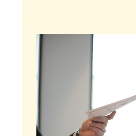
kan
et
oversættelsesbureau
styrke
din
kommunikation
globalt