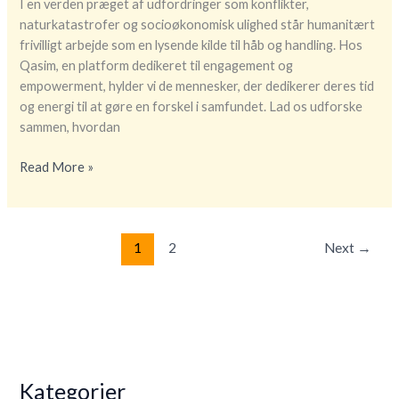
I en verden præget af udfordringer som konflikter,
naturkatastrofer og socioøkonomisk ulighed står humanitært
frivilligt arbejde som en lysende kilde til håb og handling. Hos
Qasim, en platform dedikeret til engagement og
empowerment, hylder vi de mennesker, der dedikerer deres tid
og energi til at gøre en forskel i samfundet. Lad os udforske
sammen, hvordan
Humanitært
Read More »
arbejde:
En
vej
1
2
Next
→
mod
permanent
opholdstilladelse
og
menneskelig
forandring
Kategorier