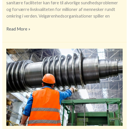
sanitære faciliteter kan føre til alvorlige sundhedsproblemer
og forværre livskvaliteten for millioner af mennesker rundt
omkring i verden. Velgørenhedsorganisationer spiller en
Hjælp
Read More »
i
alle
afdelinger:
Sanitet
og
adgang
til
faciliteter