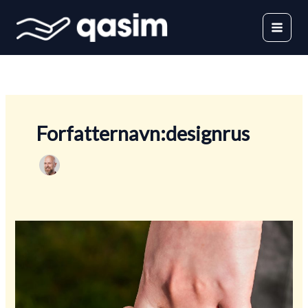
Gå
til
indholdet
Forfatternavn:designrus