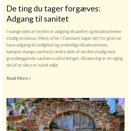
De ting du tager forgæves:
Adgang til sanitet
I mange dele af verden er adgang til sanitet og kloaksystemer
stadig en luksus. Mens vi her i Danmark tager det for givet at
have adgang til renlighed og ordentlige kloaksystemer,
kæmper mange samfund i andre dele af verden stadig med
grundlæggende sanitære udfordringer. Kloakering er en vigtig
del af at sikre et sundt miljø
De
Read More »
ting
du
tager
forgæves:
Adgang
til
sanitet