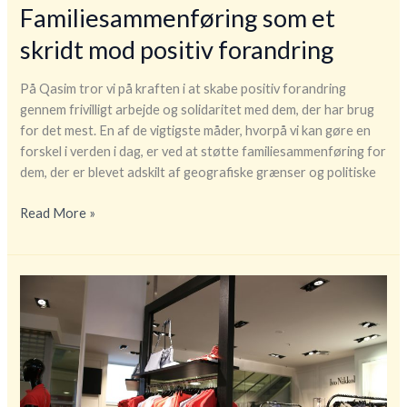
Familiesammenføring som et
skridt mod positiv forandring
På Qasim tror vi på kraften i at skabe positiv forandring
gennem frivilligt arbejde og solidaritet med dem, der har brug
for det mest. En af de vigtigste måder, hvorpå vi kan gøre en
forskel i verden i dag, er ved at støtte familiesammenføring for
dem, der er blevet adskilt af geografiske grænser og politiske
Familiesammenføring
Read More »
som
et
skridt
mod
positiv
forandring