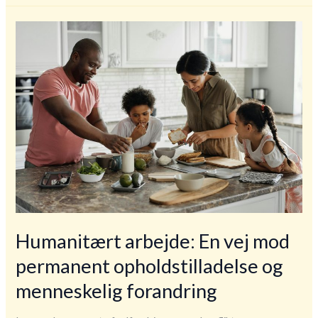
til
de
fattige:
Hvad
betyder
det
faktisk
Humanitært arbejde: En vej mod
permanent opholdstilladelse og
menneskelig forandring