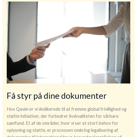
oversættelsesbureau
styrke
din
kommunikation
globalt
Få styr på dine dokumenter
Hos Qasim er vi dedikerede til at fremme global frivillighed og
støtte initiativer, der forbedrer livskvaliteten for sårbare
samfund. Et af de områder, hvor vi ser et stort behov for
oplysning og støtte, er processen omkring legalisering af