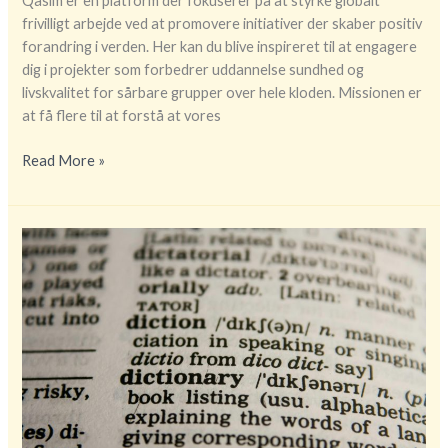
Qasim er en platform der fokuserer på at styrke globalt
frivilligt arbejde ved at promovere initiativer der skaber positiv
forandring i verden. Her kan du blive inspireret til at engagere
dig i projekter som forbedrer uddannelse sundhed og
livskvalitet for sårbare grupper over hele kloden. Missionen er
at få flere til at forstå at vores
Permanent
Read More »
opholdstilladelse
og
globalt
frivilligt
engagement