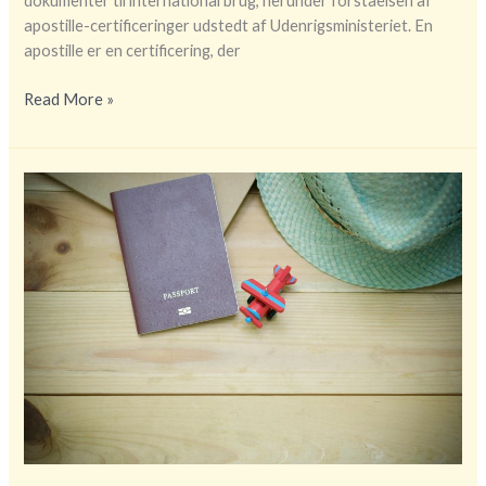
dokumenter til international brug, herunder forståelsen af
apostille-certificeringer udstedt af Udenrigsministeriet. En
apostille er en certificering, der
Få
Read More »
styr
på
dine
dokumenter