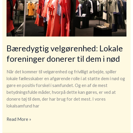
Bæredygtig velgørenhed: Lokale
foreninger donerer til dem i nød
Når det kommer til velgørenhed og frivilligt arbejde, spiller
lokale fællesskaber en afgørende rolle i at støtte dem i nød og
gøre en positiv forskel i samfundet. Og en af de mest
betydningsfulde måder, hvorpå dette kan gøres, er ved at
donere tøj til dem, der har brug for det mest. I vores
lokalsamfund har
Bæredygtig
Read More »
velgørenhed:
Lokale