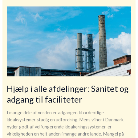
foreninger
donerer
til
dem
i
nød
Hjælp i alle afdelinger: Sanitet og
adgang til faciliteter
I mange dele af verden er adgangen til ordentlige
kloaksystemer stadig en udfordring. Mens vi her i Danmark
nyder godt af velfungerende kloakeringssystemer, er
virkeligheden en helt anden i mange andre lande. Mangel på